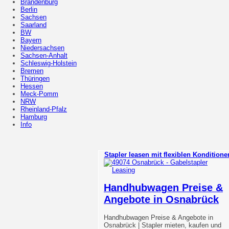
Brandenburg
Berlin
Sachsen
Saarland
BW
Bayern
Niedersachsen
Sachsen-Anhalt
Schleswig-Holstein
Bremen
Thüringen
Hessen
Meck-Pomm
NRW
Rheinland-Pfalz
Hamburg
Info
Stapler leasen mit flexiblen Konditione
Handhubwagen Preise &
Angebote in Osnabrück
Handhubwagen Preise & Angebote in
Osnabrück | Stapler mieten, kaufen und