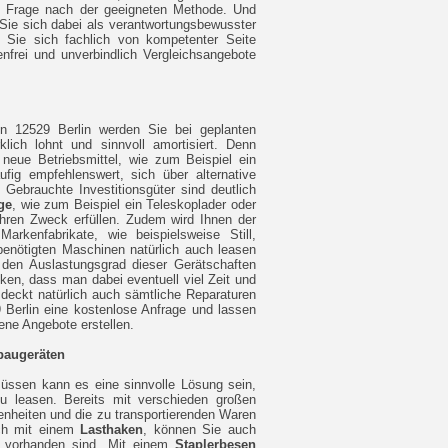
e Frage nach der geeigneten Methode. Und
 Sie sich dabei als verantwortungsbewusster
 Sie sich fachlich von kompetenter Seite
nfrei und unverbindlich Vergleichsangebote
in 12529 Berlin werden Sie bei geplanten
klich lohnt und sinnvoll amortisiert. Denn
neue Betriebsmittel, wie zum Beispiel ein
ufig empfehlenswert, sich über alternative
Gebrauchte Investitionsgüter sind deutlich
ge
, wie zum Beispiel ein Teleskoplader oder
ihren Zweck erfüllen. Zudem wird Ihnen der
arkenfabrikate, wie beispielsweise Still,
 benötigten Maschinen natürlich auch leasen
n den Auslastungsgrad dieser Gerätschaften
en, dass man dabei eventuell viel Zeit und
 deckt natürlich auch sämtliche Reparaturen
 Berlin eine kostenlose Anfrage und lassen
ene Angebote erstellen.
baugeräten
müssen kann es eine sinnvolle Lösung sein,
 leasen. Bereits mit verschieden großen
benheiten und die zu transportierenden Waren
ich mit einem
Lasthaken
, können Sie auch
n vorhanden sind. Mit einem
Staplerbesen