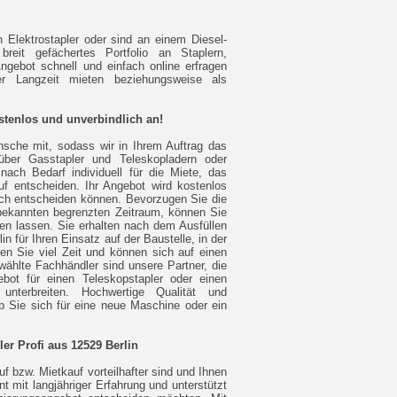
n Elektrostapler oder sind an einem Diesel-
breit gefächertes Portfolio an Staplern,
Angebot schnell und einfach online erfragen
r Langzeit mieten beziehungsweise als
ostenlos und unverbindlich an!
nsche mit, sodass wir in Ihrem Auftrag das
über Gasstapler und Teleskopladern oder
nach Bedarf individuell für die Miete, das
f entscheiden. Ihr Angebot wird kostenlos
sich entscheiden können. Bevorzugen Sie die
bekannten begrenzten Zeitraum, können Sie
llen lassen. Sie erhalten nach dem Ausfüllen
 für Ihren Einsatz auf der Baustelle, in der
en Sie viel Zeit und können sich auf einen
wählte Fachhändler sind unsere Partner, die
ot für einen Teleskopstapler oder einen
terbreiten. Hochwertige Qualität und
ob Sie sich für eine neue Maschine oder ein
er Profi aus 12529 Berlin
uf bzw. Mietkauf vorteilhafter sind und Ihnen
 mit langjähriger Erfahrung und unterstützt