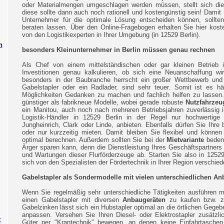
oder Materialmengen umgeschlagen werden müssen, stellt sich di
diese sollte dann auch noch rationell und kostengünstig sein! Damit
Unternehmer für die optimale Lösung entscheiden können, sollten
beraten lassen. Über den Online-Fragebogen erhalten Sie hier koste
von den Logistikexperten in Ihrer Umgebung (in 12529 Berlin).
n
besonders Kleinunternehmer in Berlin
müssen genau rechnen
Als Chef von einem mittelständischen oder gar kleinen Betrieb 
Investitionen genau kalkulieren, ob sich eine Neuanschaffung wir
besonders in der Baubranche herrscht ein großer Wettbewerb und 
Gabelstapler oder ein Radlader, sind sehr teuer. Somit ist es hä
Möglichkeiten Gedanken zu machen und fachlich helfen zu lassen. 
günstiger als fabrikneue Modelle, wobei gerade robuste
Nutzfahrzeu
ein Manitou, auch noch nach mehreren Betriebsjahren zuverlässig 
Logistik-Händler in 12529 Berlin in der Regel nur hochwertige M
Jungheinrich, Clark oder Linde, anbieten. Ebenfalls dürfen Sie Ihre
oder nur kurzzeitig mieten. Damit bleiben Sie flexibel und könne
optimal berechnen. Außerdem sollten Sie bei der
Mietvariante
bedenk
Ärger sparen kann, denn die Dienstleistung Ihres Geschäftspartners
und Wartungen dieser Flurförderzeuge ab. Starten Sie also in 12529
sich von den Spezialisten der Fördertechnik in Ihrer Region verschied
Gabelstapler als Sondermodelle mit vielen unterschiedlichen An
Wenn Sie regelmäßig sehr unterschiedliche Tätigkeiten ausführen 
einen Gabelstapler mit diversen
Anbaugeräten
zu kaufen bzw. zu
Gabelzinken lässt sich ein Hubstapler optimal an die örtlichen Gege
anpassen. Versehen Sie Ihren Diesel- oder Elektrostapler zusätzl
t
Güter per "Krantechnik" bewegen, an denen keine Einfahrtasche