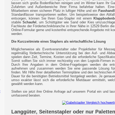
lassen sich große Bodenflächen reinigen und im Winter kann Ihr G
Zufahrten und Außenbereiche Ihrer Firma befahrbar halten. Ei
Mitarbeitern einen sicheren Platz in luftiger Höhe und ein
Fasshandl
Standardfässer transportieren wollen. Um beispielsweise den Abf
entsorgen, können Sie Ihren Gas-Stapler mit einem
Klappbodenbe
stabile
Schaufel
, um Schüttgüter wie Sand oder Kies umzuschlage
Fachleute der Fördertechnikbranche in Ihrer Nähe in 12529 Berlin di
Online-Formular gerne und kostenfrei entsprechende Angebote mit kon
werden.
Die Kurzzeitmiete eines Staplers als wirtschaftliche Lösung
Möglicherweise als Eventveranstalter oder Projektleiter für Mess
regelmäßig fördertechnische Unterstützung bei den Auf- und Abbau
spielen dann Zeit, Termine, Kosten und die erforderliche Spezifikati
Somit sollten Sie sich immer rechtzeitig von den Logistik-Firmen i
Durch Ihre Angaben in dem Online-Fragebogen werden die ent
aufnehmen und zusammen werden Sie eine passende Lösung fü
finden. Mit Hilfe Ihrer detaillierten Terminpläne und den technischen
Dauer für die benötigten Betriebsmittel festgelegt werden. Je genauer
umso exakter lässt sich die erforderliche Mietdauer ermitteln, we
r
gewählt werden kann.
t
Stellen sie jetzt ihre Online Anfrage auf unserem Portal ein und la
umfassend beraten.
Langgüter, Seitenstapler oder nur Palett