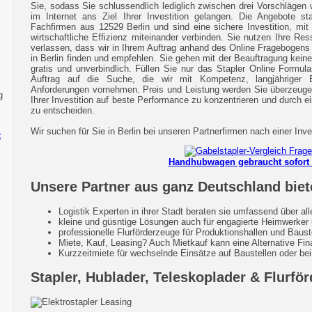
Sie, sodass Sie schlussendlich lediglich zwischen drei Vorschlägen
im Internet ans Ziel Ihrer Investition gelangen. Die Angebote s
Fachfirmen aus 12529 Berlin und sind eine sichere Investition, mit
wirtschaftliche Effizienz miteinander verbinden. Sie nutzen Ihre R
verlassen, dass wir in Ihrem Auftrag anhand des Online Fragebogens 
in Berlin finden und empfehlen. Sie gehen mit der Beauftragung keine
gratis und unverbindlich. Füllen Sie nur das Stapler Online Formu
Auftrag auf die Suche, die wir mit Kompetenz, langjähriger 
Anforderungen vornehmen. Preis und Leistung werden Sie überzeugen
g
Ihrer Investition auf beste Performance zu konzentrieren und durch e
zu entscheiden.
Wir suchen für Sie in Berlin bei unseren Partnerfirmen nach einer Inves
t
Handhubwagen gebraucht sofort 
Unsere Partner aus ganz Deutschland biet
Logistik Experten in ihrer Stadt beraten sie umfassend über al
kleine und güsntige Lösungen auch für engagierte Heimwerke
professionelle Flurförderzeuge für Produktionshallen und Baust
Miete, Kauf, Leasing? Auch Mietkauf kann eine Alternative Fin
Kurzzeitmiete für wechselnde Einsätze auf Baustellen oder b
Stapler, Hublader, Teleskoplader & Flurfö