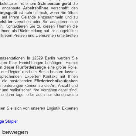
abelstapler mit einem
Schneeräumgerät
die
ne angebaute
Arbeitsbühne
verschafft den
ingsgerät
ist sehr hilfreich, wenn Sie öfters
all auf Ihrem Gelände einzusammeln und zu
hälter
versehen oder Sie adaptieren eine
n. Kontaktieren Sie zu diesen Themen die
e Ihnen als Rückmeldung auf Ihr ausgefülltes
kreten Preisen und Lieferzeiten unterbreiten
epräsentationen in 12529 Berlin werden Sie
ten Ihrer Einrichtungen benötigen. Hierbei
on dieser
Flurförderzeuge
eine große Rolle.
n der Region rund um Berlin beraten lassen.
sprechenden Experten Kontakt mit Ihnen
r die anstehenden
Fördertechnikaufgaben
 Anforderungen können so die Art, Anzahl und
 und realistischer Ihre Vorgaben dabei sind,
lche dann tage- oder auch nur stundenweise
ssen Sie sich von unseren Logistik Experten
en bewegen