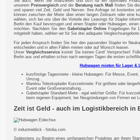
Sie auch, wenn Sie finanzieren und sich für ein optimales Finan
unserem
Preisvergleich
und der
Beratung nach Maß
finden Sie die
und sparen viel Zeit, Geld und Nerven. Ihre Anfrage ist kostenlos un
können zwischen der Miete über einen langen Zeitraum oder eine ku
wählen, sich bei uns über die Vorteile des Leasings für Stapler infor
Berlin den Kauf bevorzugen und einen Stapler oder Hubwagen, einen 
möchten. Nachdem Sie den
Gabelstapler Online
Fragebogen für 12
mitgeteilt haben, wählen wir für Sie drei adäquate Vergleichsangebote
Für jeden Anspruch finden Sie hier den passenden Stapler im Neuka
entscheiden und in allen Fällen mieten oder auf Wunsch leasen.
Unser
Vergleichsservice
kostet Sie keinen Cent! Versprochen! Fülle
Berlin aus und erhalten schon nach wenigen Tagen die ersten schriftl
Hubwagen mieten für Lager & L
kurzfristige Tagesmiete - kleine Hubwagen: Für Messe, Event,
Umzug...
Manitou Teleskoplader Kurzzeitmiete: Für größere oder längerf
Event oder Großveranstaltung...
Gabelstapler Standard Miete - egal welcher Größe: Für kurzze
beim eigenen Equipment, bei Neugründungen von Firmen wo Le
Zeit ist Geld - auch im Logistikbereich in 
© industrieblick - fotolia.com
Spätestens zu Beginn eines umfangreichen Projektes am ihrem Stan