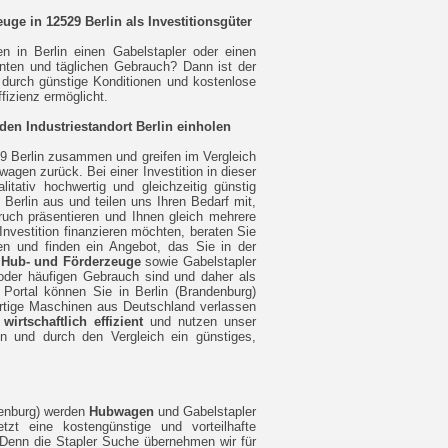
euge in 12529 Berlin als Investitionsgüter
 in Berlin einen Gabelstapler oder einen
anten und täglichen Gebrauch? Dann ist der
e durch günstige Konditionen und kostenlose
fizienz ermöglicht.
den Industriestandort Berlin einholen
9 Berlin zusammen und greifen im Vergleich
wagen zurück. Bei einer Investition in dieser
tativ hochwertig und gleichzeitig günstig
Berlin aus und teilen uns Ihren Bedarf mit,
uch präsentieren und Ihnen gleich mehrere
Investition finanzieren möchten, beraten Sie
en und finden ein Angebot, das Sie in der
n
Hub- und Förderzeuge
sowie Gabelstapler
 oder häufigen Gebrauch sind und daher als
 Portal können Sie in Berlin (Brandenburg)
rtige Maschinen aus Deutschland verlassen
e
wirtschaftlich effizient
und nutzen unser
en und durch den Vergleich ein günstiges,
denburg) werden
Hubwagen
und Gabelstapler
tzt eine kostengünstige und vorteilhafte
. Denn die Stapler Suche übernehmen wir für