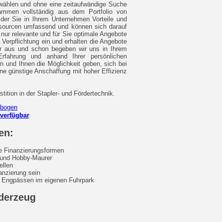
 wählen und ohne eine zeitaufwändige Suche
tammen vollständig aus dem Portfolio von
 der Sie in Ihrem Unternehmen Vorteile und
essourcen umfassend und können sich darauf
nur relevante und für Sie optimale Angebote
 Verpflichtung ein und erhalten die Angebote
lar aus und schon begeben wir uns in Ihrem
Erfahrung und anhand Ihrer persönlichen
 und Ihnen die Möglichkeit geben, sich bei
ine günstige Anschaffung mit hoher Effizienz
tition in der Stapler- und Fördertechnik.
verfügbar
en:
le Finanzierungsformen
r und Hobby-Maurer
ellen
anzierung sein
ei Engpässen im eigenen Fuhrpark
rderzeug