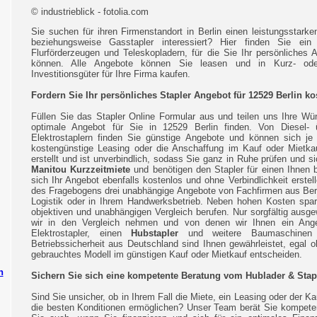
© industrieblick - fotolia.com
Sie suchen für ihren Firmenstandort in Berlin einen leistungsstarke
beziehungsweise Gasstapler interessiert? Hier finden Sie ein 
Flurförderzeugen und Teleskopladern, für die Sie Ihr persönliches 
können. Alle Angebote können Sie leasen und in Kurz- ode
Investitionsgüter für Ihre Firma kaufen.
Fordern Sie Ihr persönliches Stapler Angebot für 12529 Berlin k
Füllen Sie das Stapler Online Formular aus und teilen uns Ihre Wü
optimale Angebot für Sie in 12529 Berlin finden. Von Diesel- 
Elektrostaplern finden Sie günstige Angebote und können sich je 
kostengünstige Leasing oder die Anschaffung im Kauf oder Mietkau
erstellt und ist unverbindlich, sodass Sie ganz in Ruhe prüfen und 
Manitou Kurzzeitmiete
und benötigen den Stapler für einen Ihnen 
sich Ihr Angebot ebenfalls kostenlos und ohne Verbindlichkeit erste
des Fragebogens drei unabhängige Angebote von Fachfirmen aus Berlin
Logistik oder in Ihrem Handwerksbetrieb. Neben hohen Kosten spar
objektiven und unabhängigen Vergleich berufen. Nur sorgfältig ausge
wir in den Vergleich nehmen und von denen wir Ihnen ein Angeb
Elektrostapler, einen
Hubstapler
und weitere Baumaschinen un
Betriebssicherheit aus Deutschland sind Ihnen gewährleistet, egal 
gebrauchtes Modell im günstigen Kauf oder Mietkauf entscheiden.
n
Sichern Sie sich eine kompetente Beratung vom Hublader & Stapl
Sind Sie unsicher, ob in Ihrem Fall die Miete, ein Leasing oder der Ka
die besten Konditionen ermöglichen? Unser Team berät Sie kompetent