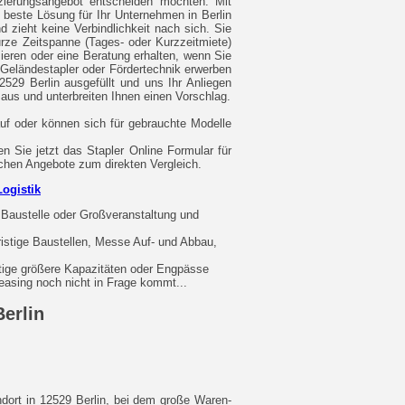
zierungsangebot entscheiden möchten. Mit
 beste Lösung für Ihr Unternehmen in Berlin
d zieht keine Verbindlichkeit nach sich. Sie
rze Zeitspanne (Tages- oder Kurzzeitmiete)
mieren oder eine Beratung erhalten, wenn Sie
Geländestapler oder Fördertechnik erwerben
529 Berlin ausgefüllt und uns Ihr Anliegen
 aus und unterbreiten Ihnen einen Vorschlag.
uf oder können sich für gebrauchte Modelle
n Sie jetzt das Stapler Online Formular für
ichen Angebote zum direkten Vergleich.
ogistik
 Baustelle oder Großveranstaltung und
ristige Baustellen, Messe Auf- und Abbau,
itige größere Kapazitäten oder Engpässe
asing noch nicht in Frage kommt...
Berlin
dort in 12529 Berlin, bei dem große Waren-