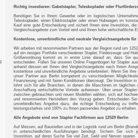
Richtig investieren: Gabelstapler, Teleskoplader oder Flurförderz
Benötigen Sie in Ihrem Gewerbe oder im logistischen Unternehmen
Teleskoplader, einen Elektrostapler oder einen Hubwagen im konst
Kauf eine gute Entscheidung und sichert Ihnen eine Investition, di
Vergleichsangebote zum Vorteil wird und Ihnen hohe wirtschaftliche Ef
Kostenlose, unverbindliche und neutrale Vergleichsangebote für 
Wir arbeiten mit renommierten Partnern aus der Region rund um 1252
auf ein riesiges Portfolio verschiedener Stapler, Förderzeuge und Hub
Größenordnung kommt es in erster Linie darauf an, dass Sie quali
g
entscheiden. Füllen Sie unseren Online Fragenbogen für Stapler aus 
anhand dessen wir Ihnen drei Vergleichsangebote nach Ihrem Anspr
kostenlose und unverbindliche Angebote unterbreiten. Wenn Sie Ihre 
unser Partner aus Berlin kompetent zu verschiedenen Möglichkeit
Finanzierung und mit fairen Konditionen überzeugt. Die Investition i
lohnt sich für alle Branchen, in denen die Maschinen im täglichen
Anschaffung wirtschaftliche Vorteile aufweisen. Über unser Stapler
zwischen gebrauchten und neuen Modellen wählen, sich auf hochwe
und renommierten Herstellern den Vorzug geben. Entscheiden Si
unverbindliches Angebot dazu, die richtige Entscheidung zu treff
leistungsstarkes und 100% zu Ihnen passendes Angebot zu erhalten.
Alle Angebote sind von Stapler Fachfirmen aus 12529 Berlin
Auf Messen, auf Baustellen und in der Logistik rund um Berlin (Bran
in unterschiedlichen Ausführungen benötigt. Sichern Sie sich je
Investition, auf deren Suche Sie viel Zeit, Geld und Nerven sparen